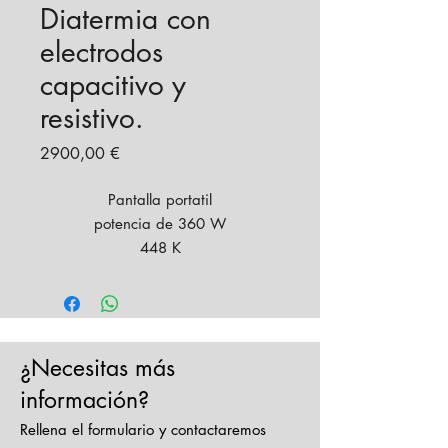
Diatermia con
electrodos
capacitivo y
resistivo.
Precio
2900,00 €
Pantalla portatil
potencia de 360 W
448 K
Para liposis profunda
PRECIO
2900 + IVA
¿Necesitas más
Financiamiento de la siguiente
información?
forma:
Rellena el formulario y contactaremos
Entrada 1754,50 + 12 PAGARES