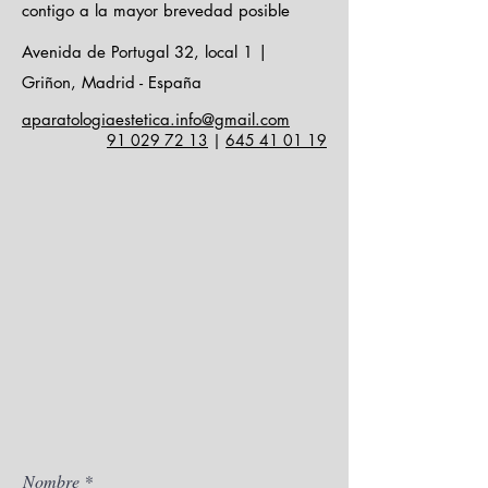
contigo a la mayor brevedad posible
VENCIMIENTO MENSUALES DE
160,83
Avenida de Portugal 32, local 1 |
Griñon, Madrid - España
aparatologiaestetica.info@gmail.com
91 029 72 13
|
645 41 01 19
Nombre