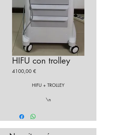
HIFU con trolley
Precio
4100,00 €
HIFU + TROLLEY
\n
Características del equipo
HIFUBOX
\n