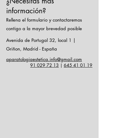
¿Necesitas más
\n
pantalla táctil
información?
\n
Rellena el formulario y contactaremos
voltaje 220V | 50-60 Hz
contigo a la mayor brevedad posible
\n
potencia entrada 190 VA
Avenida de Portugal 32, local 1 |
\n
Griñon, Madrid - España
potencia salida 0,2 a 4 julios
aparatologiaestetica.info@gmail.com
\n
91 029 72 13
|
645 41 01 19
21 puntos de focalización
\n
manipulo y 5 cabezales
Transductor
\n
\n
Características de los cabezales
HIFU