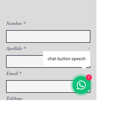
\n
\n
2 cabezales transductor para
Nombre
tratamientos corporales, de 8mm
y 13 mm con 5 000 disparos
cada uno
\n
Apellido
3 cabezales transductor para
chat-button-speech
tratamientos faciales, de 1.5
mm, 3 mm y 4.5 mm con 5 000
Email
disparos cada uno
1
\n
\n
Precio : 4100 + iva
Teléfono
\n

\n
Ofrecemos financiación
\n

Dirección
\n
*gastos de envío no incluidos.
\n
