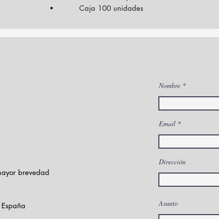
Caja 100 unidades
Ref: M001
Precio:
5,76€ + IVA
Nombre
Email
Dirección
 mayor brevedad
Asunto
- España