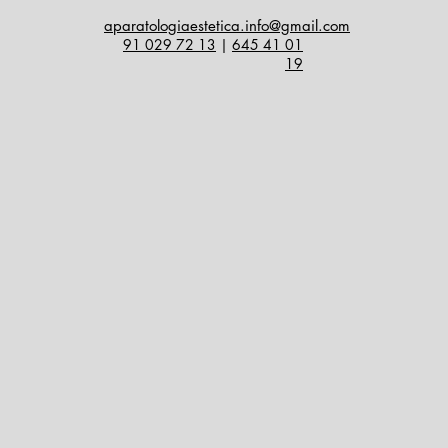
aparatologiaestetica.info@gmail.com
91 029 72 13
|
645 41 01
19