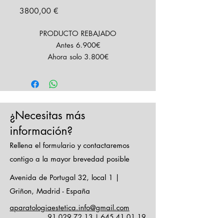
Precio
3800,00 €
PRODUCTO REBAJADO
Antes 6.900€
Ahora solo 3.800€
Equipo de ultrasonido focalizado
(HIFU) modelo Hifubox
Características del equipo
HIFUBOX
¿Necesitas más
pantalla táctil
voltaje 220V | 50-60 Hz
información?
potencia entrada 190 VA
Rellena el formulario y contactaremos
potencia salida 0,2 a 4 julios
contigo a la mayor brevedad posible
21 puntos de focalización
manipulo y 5 cabezales
Avenida de Portugal 32, local 1 |
Transductor
Griñon, Madrid - España
Características de los cabezales
aparatologiaestetica.info@gmail.com
HIFU
91 029 72 13
|
645 41 01 19