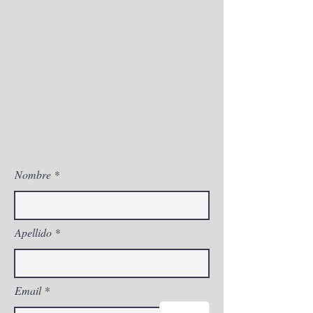
estado o pigmentación.
PRECIO 280 EUROS + IVA
Nombre
Apellido
Email