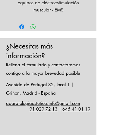
equipos de eléctroestimulación
muscular - EMS
\n100% Algodón

\n
Precio
: 8€ + iva
¿Necesitas más
información?
Rellena el formulario y contactaremos
contigo a la mayor brevedad posible
Avenida de Portugal 32, local 1 |
Griñon, Madrid - España
aparatologiaestetica.info@gmail.com
91 029 72 13
|
645 41 01 19