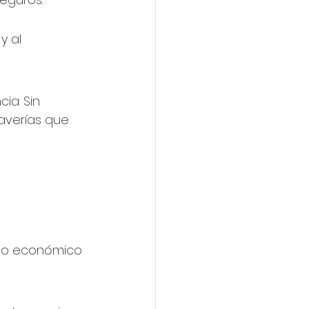
y al 
a. Sin 
verías que 
to económico 