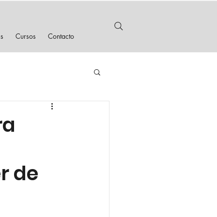
as
Cursos
Contacto
ra
r de