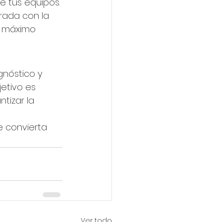
e tus equipos. 
rada con la 
l máximo 
gnóstico y 
etivo es 
tizar la 
e convierta 
Ver todo