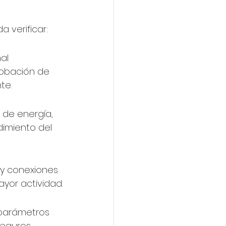
 verificar:
al 
robación de 
te.
 de energía, 
imiento del 
 y conexiones 
yor actividad.
 parámetros 
seguros.