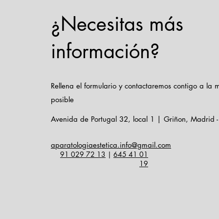
¿Necesitas más
La importancia de
información?
disponer del Certificado
CE original en los equipos
estéticos ante una
Rellena el formulario y contactaremos contigo a la
inspección de Industria o
posible
Sanidad
Avenida de Portugal 32, local 1 | Griñon, Madrid 
aparatologiaestetica.info@gmail.com
91 029 72 13
|
645 41 01
19