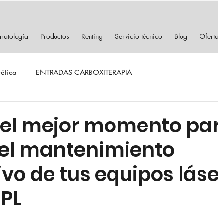
ratología
Productos
Renting
Servicio técnico
Blog
Ofert
tética
ENTRADAS CARBOXITERAPIA
 el mejor momento pa
r el mantenimiento
vo de tus equipos láse
IPL