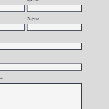
 23D – Tecnología
Teléfono
nzada para
uvenecimiento sin
gía
uí...