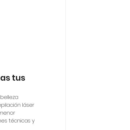
as tus 
belleza 
ilación láser 
 menor 
es técnicas y 