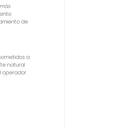
 más 
ento 
namiento de 
 sometidos a 
te natural 
l operador.