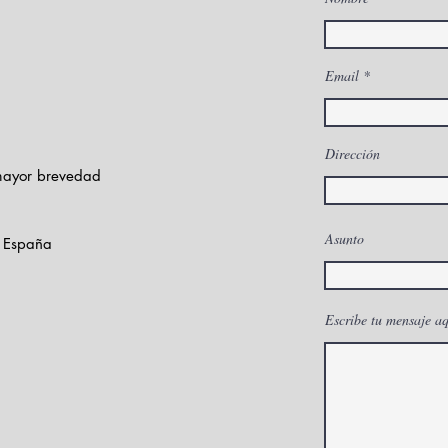
Descubre los múltiples
HIFU
Email
beneficios de la
ava
Carboxiterapia: la clave
rej
Dirección
para la alta rentabilidad
ciru
 mayor brevedad
y diferenciación de
nuestro centro estético
Asunto
- España
Escribe tu mensaje aq