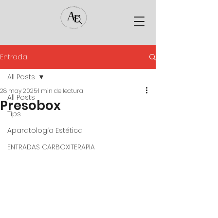
Entrada
All Posts
28 may 2025
1 min de lectura
All Posts
Presobox
Tips
Aparatología Estética
ENTRADAS CARBOXITERAPIA