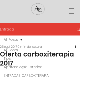
Entrada
All Posts
25 sept 2017
0 min de lectura
All Posts
Oferta carboxiterapia
Tips
2017
Aparatología Estética
ENTRADAS CARBOXITERAPIA