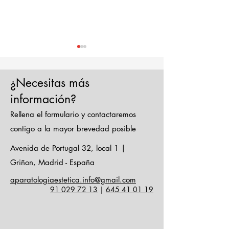
¿Necesitas más
información?
Rellena el formulario y contactaremos
Verano: el mejor
Descubre los
contigo a la mayor brevedad posible
momento para
múltiples bene
Avenida de Portugal 32, local 1 |
realizar el
de la Carboxit
Griñon, Madrid - España
mantenimiento
la clave para 
aparatologiaestetica.info@gmail.com
preventivo de tus
rentabilidad y
91 029 72 13
|
645 41 01 19
equipos láser de
diferenciació
diodo e IPL
nuestro centr
estético