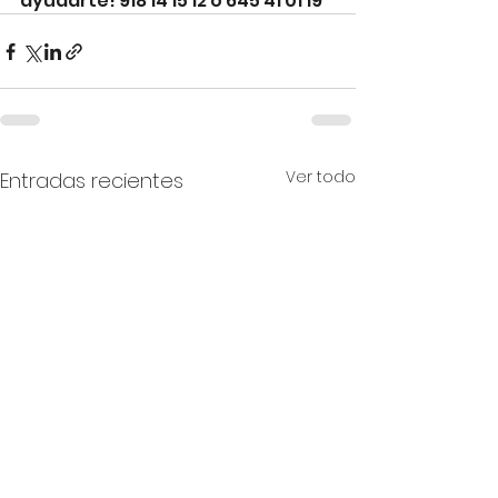
ayudarte! 918 14 15 12 ó 645 41 01 19
Ver todo
Entradas recientes