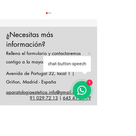
¿Necesitas más
información?
Rellena el formulario y contactaremos
Verano: el mejor
Descubre los
contigo a la mayor brevedad posible
chat-button-speech
momento para
múltiples bene
Avenida de Portugal 32, local 1 |
realizar el
de la Carboxit
Griñon, Madrid - España
1
mantenimiento
la clave para 
aparatologiaestetica.info@gmail.com
preventivo de tus
rentabilidad y
91 029 72 13
|
645 41 01 19
equipos láser de
diferenciació
diodo e IPL
nuestro centr
estético