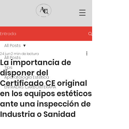
Entrada
All Posts
24 jun
2 min de lectura
All Posts
La importancia de
Tips
disponer del
Aparatología Estética
Certificado CE original
ENTRADAS CARBOXITERAPIA
en los equipos estéticos
ante una inspección de
Industria o Sanidad