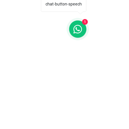
chat-button-speech
1
¿Necesitas más
información?
Rellena el formulario y contactaremos