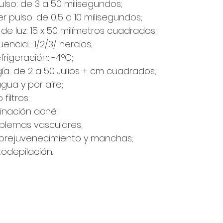
ulso: de 3 a 50 milisegundos;
er pulso: de 0,5 a 10 milisegundos;
e luz: 15 x 50 milímetros cuadrados;
encia:  1/2/3/ hercios;
rigeración: -4ºC;
a: de 2 a 50 Julios + cm cuadrados;
gua y por aire;
iltros:
minación acné;
blemas vasculares;
torejuvenecimiento y manchas;
todepilación.