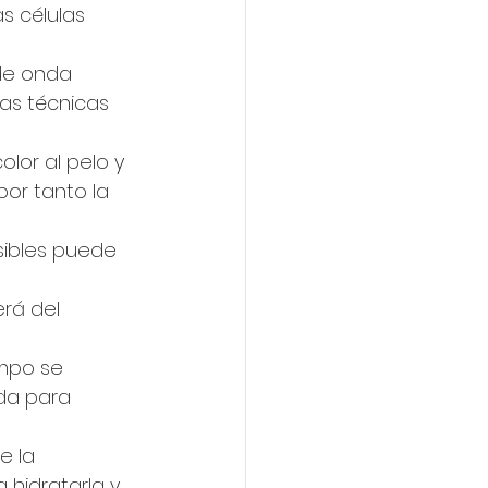
as células 
de onda 
as técnicas 
lor al pelo y 
por tanto la 
sibles puede 
rá del 
mpo se 
da para 
e la 
 hidratarla y 