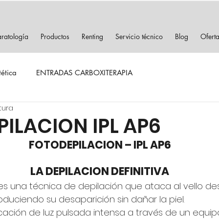
ratología
Productos
Renting
Servicio técnico
Blog
Ofert
tética
ENTRADAS CARBOXITERAPIA
tura
ILACION IPL AP6
FOTODEPILACION – IPL AP6
LA DEPILACION DEFINITIVA
es una técnica de depilación que ataca al vello desd
oduciendo su desaparición sin dañar la piel.
icación de luz pulsada intensa a través de un equi