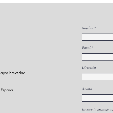
Nombre
Verano: el mejor
Desc
Email
momento para realizar
bene
el mantenimiento
Carb
Dirección
preventivo de tus
para
 mayor brevedad
equipos láser de diodo e
y di
IPL
nues
Asunto
- España
Escribe tu mensaje aq