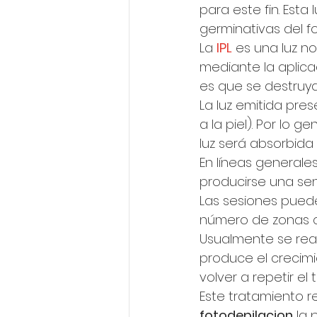
para este fin. Esta 
germinativas del fol
La 
IPL
es una luz n
mediante la aplica
es que se destruya 
La luz emitida pre
a la piel). Por lo 
luz será absorbida 
En líneas generale
producirse una sen
Las sesiones pued
número de zonas q
Usualmente se real
produce el crecimi
volver a repetir el 
Este tratamiento r
fotodepilacion
 la