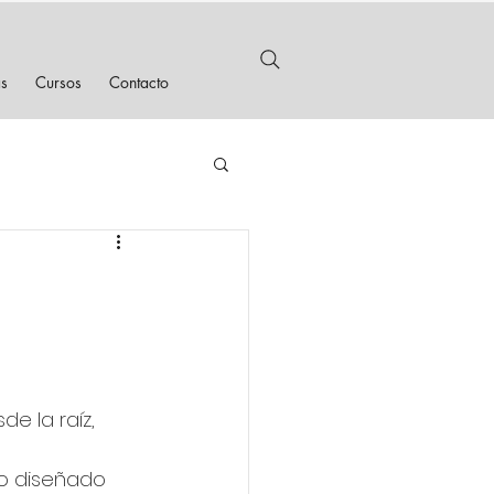
as
Cursos
Contacto
e la raíz, 
po diseñado 