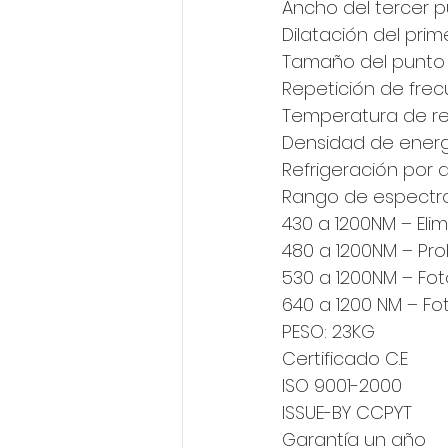
Ancho del tercer p
Dilatación del prim
Tamaño del punto d
Repetición de frecu
Temperatura de ref
Densidad de energí
Refrigeración por a
Rango de espectro f
430 a 1200NM – Eli
480 a 1200NM – Pro
530 a 1200NM – Fo
640 a 1200 NM – Fo
PESO: 23KG
Certificado C.E
ISO 9001-2000
ISSUE-BY CCPYT
Garantía un año