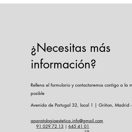
¿Necesitas más
La importancia de
información?
disponer del Certificado
CE original en los equipos
estéticos ante una
Rellena el formulario y contactaremos contigo a la
inspección de Industria o
posible
Sanidad
Avenida de Portugal 32, local 1 | Griñon, Madrid 
aparatologiaestetica.info@gmail.com
91 029 72 13
|
645 41 01
19