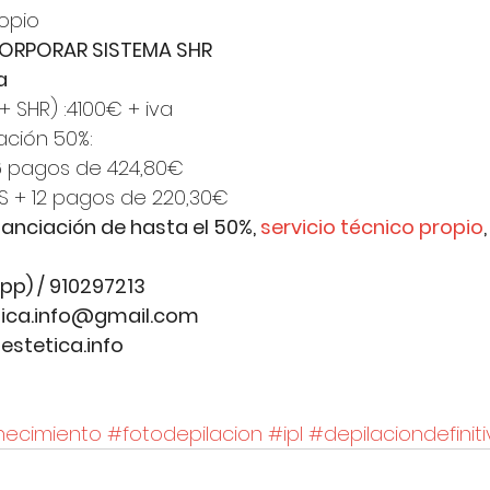
ropio
CORPORAR SISTEMA SHR 
a
 + SHR) :4100€ + iva
ación 50%:
 6 pagos de 424,80€
S + 12 pagos de 220,30€
nciación de hasta el 50%, 
servicio técnico propio
pp) / 910297213
tica.info@gmail.com
stetica.info
necimiento
#fotodepilacion
#ipl
#depilaciondefinit