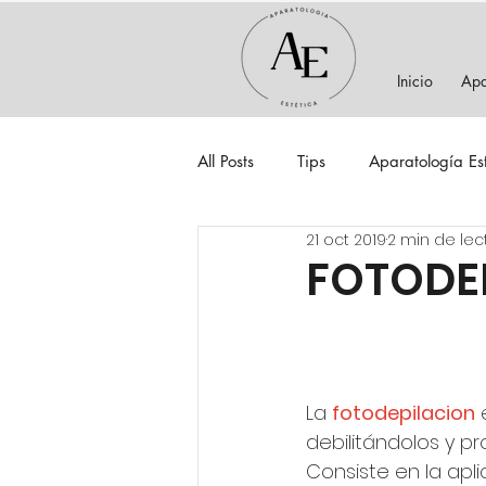
Inicio
Apa
All Posts
Tips
Aparatología Es
21 oct 2019
2 min de lec
FOTODEP
La 
fotodepilacion
debilitándolos y pr
Consiste en la apl