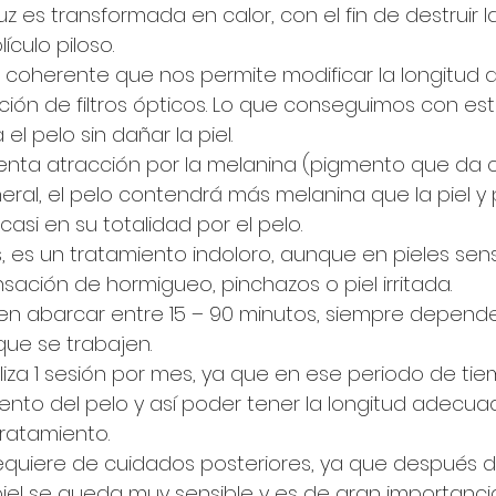
luz es transformada en calor, con el fin de destruir l
ículo piloso.
o coherente que nos permite modificar la longitud 
ción de filtros ópticos. Lo que conseguimos con est
el pelo sin dañar la piel.
senta atracción por la melanina (pigmento que da co
general, el pelo contendrá más melanina que la piel y 
casi en su totalidad por el pelo.
s, es un tratamiento indoloro, aunque en pieles sen
sación de hormigueo, pinchazos o piel irritada.
en abarcar entre 15 – 90 minutos, siempre depende
ue se trabajen.
iza 1 sesión por mes, ya que en ese periodo de tie
ento del pelo y así poder tener la longitud adecua
tratamiento.
equiere de cuidados posteriores, ya que después d
 piel se queda muy sensible y es de gran importancia