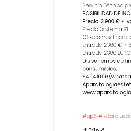
Servicio Técnico p
POSIBILIDAD DE IN
Precio: 3.900 € + iv
Precio (sistema IPL
Ofrecemos financi
Entrada 2.360 € +
Entrada 2.360 EURO
Disponemos de fina
consumibles.
645410119 (whatsa
Aparatologiaeste
www.aparatologiae
#ap6
#fotorejuve