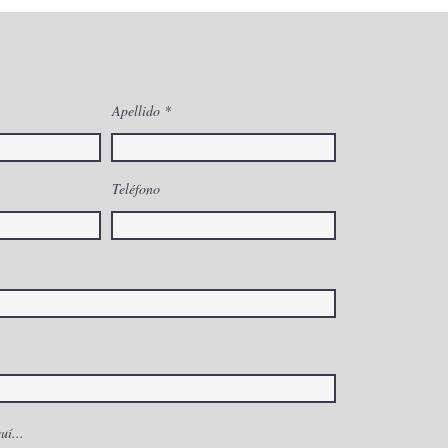
Apellido
ubre los múltiples
Teléfono
ficios de la
oxiterapia: la clave
 la alta rentabilidad
ferenciación de
tro centro estético
uí...