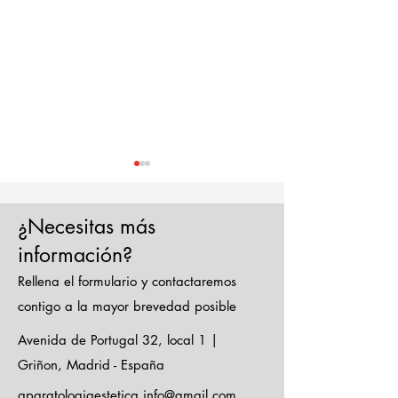
¿Necesitas más
información?
Rellena el formulario y contactaremos
Verano: el mejor
Descubre los
contigo a la mayor brevedad posible
momento para
múltiples bene
Avenida de Portugal 32, local 1 |
realizar el
de la Carboxit
Griñon, Madrid - España
mantenimiento
la clave para 
aparatologiaestetica.info@gmail.com