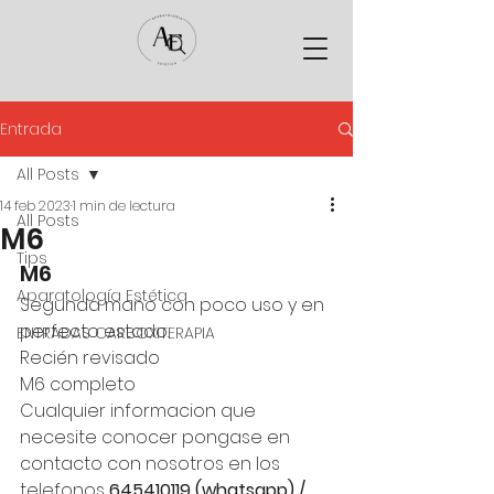
Entrada
All Posts
14 feb 2023
1 min de lectura
All Posts
M6
Tips
M6
Aparatología Estética
Segunda mano con poco uso y en 
perfecto estado.
ENTRADAS CARBOXITERAPIA
Recién revisado
M6 completo
Cualquier informacion que 
necesite conocer pongase en 
contacto con nosotros en los 
telefonos 
645410119 (whatsapp) / 